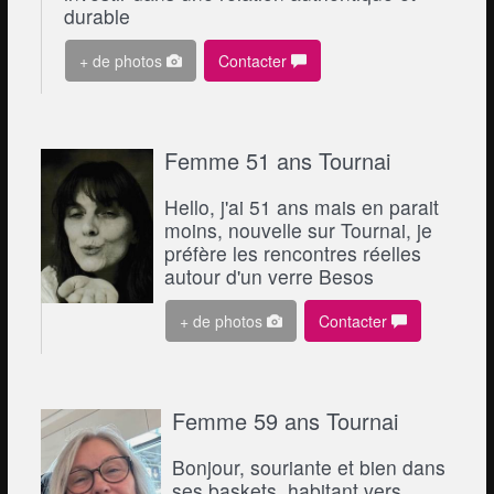
durable
+ de photos
Contacter
Femme 51 ans Tournai
Hello, j'ai 51 ans mais en parait
moins, nouvelle sur Tournai, je
préfère les rencontres réelles
autour d'un verre Besos
+ de photos
Contacter
Femme 59 ans Tournai
Bonjour, souriante et bien dans
ses baskets, habitant vers