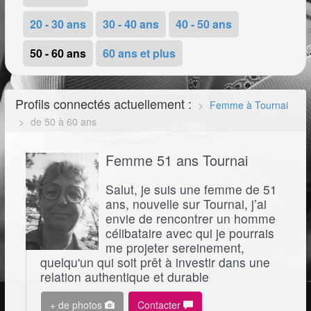
20 - 30 ans
30 - 40 ans
40 - 50 ans
50 - 60 ans
60 ans et plus
Profils connectés actuellement :
Femme à Tournai
de 50 à 60 ans
Femme 51 ans Tournai
Salut, je suis une femme de 51
ans, nouvelle sur Tournai, j’ai
envie de rencontrer un homme
célibataire avec qui je pourrais
me projeter sereinement,
quelqu'un qui soit prêt à investir dans une
relation authentique et durable
+ de photos
Contacter