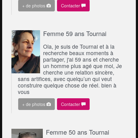
+ de photos
Contacter
Femme 59 ans Tournai
Ola, je suis de Tournai et à la
recherche beaux moments à
partager, j'ai 59 ans et cherche
un homme plus agé que moi, Je
cherche une relation sincère,
sans artifices, avec quelqu’un qui veut
construire quelque chose de réel. bien à
vous
+ de photos
Contacter
Femme 50 ans Tournai