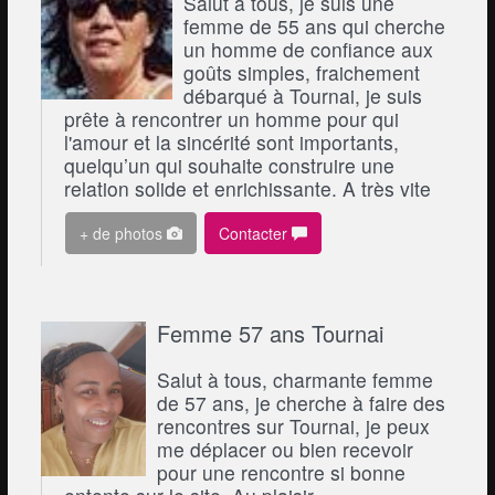
Salut à tous, je suis une
femme de 55 ans qui cherche
un homme de confiance aux
goûts simples, fraichement
débarqué à Tournai, je suis
prête à rencontrer un homme pour qui
l'amour et la sincérité sont importants,
quelqu’un qui souhaite construire une
relation solide et enrichissante. A très vite
+ de photos
Contacter
Femme 57 ans Tournai
Salut à tous, charmante femme
de 57 ans, je cherche à faire des
rencontres sur Tournai, je peux
me déplacer ou bien recevoir
pour une rencontre si bonne