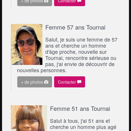
+ de photos
Contacter
Femme 57 ans Tournai
Salut, je suis une femme de 57
ans et cherche un homme
d'âge proche, nouvelle sur
Tournai, rencontre sérieuse ou
pas, j'ai envie de découvrir de
nouvelles personnes.
+ de photos
Contacter
Femme 51 ans Tournai
Salut à tous, j'ai 51 ans et
cherche un homme plus agé