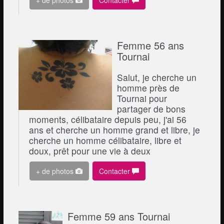
+ de photos
Contacter
Femme 56 ans
Tournai
Salut, je cherche un
homme près de
Tournai pour
partager de bons
moments, célibataire depuis peu, j'ai 56
ans et cherche un homme grand et libre, je
cherche un homme célibataire, libre et
doux, prêt pour une vie à deux
+ de photos
Contacter
Femme 59 ans Tournai