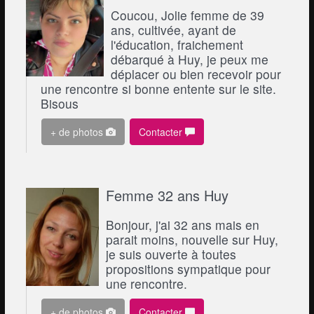
Coucou, Jolie femme de 39
ans, cultivée, ayant de
l'éducation, fraichement
débarqué à Huy, je peux me
déplacer ou bien recevoir pour
une rencontre si bonne entente sur le site.
Bisous
+ de photos
Contacter
Femme 32 ans Huy
Bonjour, j'ai 32 ans mais en
parait moins, nouvelle sur Huy,
je suis ouverte à toutes
propositions sympatique pour
une rencontre.
+ de photos
Contacter