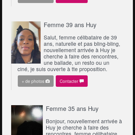
Femme 39 ans Huy
Salut, femme célibataire de 39
ans, naturelle et pas bling-bling,
nouvellement arrivée à Huy je
cherche à faire des rencontres,
une ballade, un resto ou un
ciné, je suis ouverte à tte proposition.
+ de photos
Contacter
Femme 35 ans Huy
Bonjour, nouvellement arrivée à
Huy je cherche à faire des
rencontres, femme célibataire