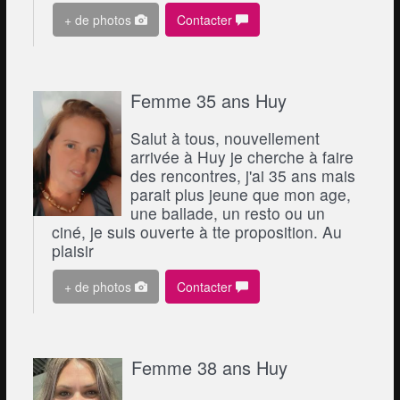
+ de photos
Contacter
Femme 35 ans Huy
Salut à tous, nouvellement
arrivée à Huy je cherche à faire
des rencontres, j'ai 35 ans mais
parait plus jeune que mon age,
une ballade, un resto ou un
ciné, je suis ouverte à tte proposition. Au
plaisir
+ de photos
Contacter
Femme 38 ans Huy