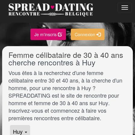
Je m'inscris
Connexion
Femme célibataire de 30 à 40 ans
cherche rencontres à Huy
Vous êtes à la recherchez d'une
femme
célibataire
entre 30 et 40 ans, à la cherche d'un
homme, pour une
rencontre à Huy
?
SPREADDATING est le
site de rencontre
pour
homme et femme de
30 à 40 ans
sur
Huy
.
Inscrivez-vous et commencez à faire vos
premières
rencontres entre célibataire
.
Huy