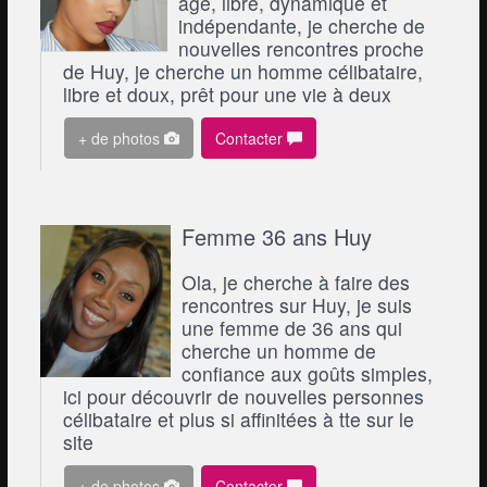
age, libre, dynamique et
indépendante, je cherche de
nouvelles rencontres proche
de Huy, je cherche un homme célibataire,
libre et doux, prêt pour une vie à deux
+ de photos
Contacter
Femme 36 ans Huy
Ola, je cherche à faire des
rencontres sur Huy, je suis
une femme de 36 ans qui
cherche un homme de
confiance aux goûts simples,
ici pour découvrir de nouvelles personnes
célibataire et plus si affinitées à tte sur le
site
+ de photos
Contacter